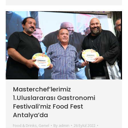
Masterchef’lerimiz
1.Uluslararası Gastronomi
Festivali’miz Food Fest
Antalya’da
Food & Drinks
,
Genel
By
admin
26 Eylül 2022